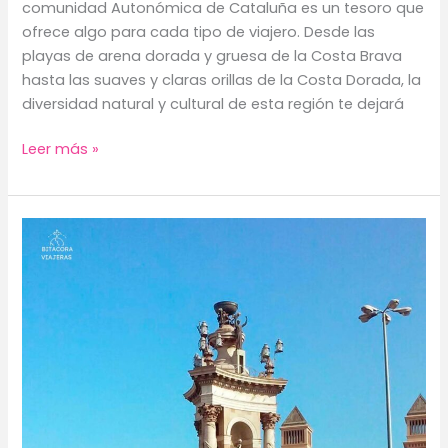
comunidad Autonómica de Cataluña es un tesoro que
ofrece algo para cada tipo de viajero. Desde las
playas de arena dorada y gruesa de la Costa Brava
hasta las suaves y claras orillas de la Costa Dorada, la
diversidad natural y cultural de esta región te dejará
“
Leer más »
26
lugares
que
ver
en
Cataluña
”