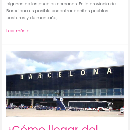
algunos de los pueblos cercanos. En la provincia de
Barcelona es posible encontrar bonitos pueblos
costeros y de montaña,
Pueblos
Leer más »
encantadores
cerca
de
Barcelona
que
debes
visitar
¿Cómo llegar del