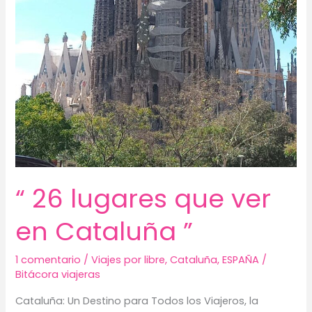
“ 26 lugares que ver
en Cataluña ”
1 comentario
/
Viajes por libre
,
Cataluña
,
ESPAÑA
/
Bitácora viajeras
Cataluña: Un Destino para Todos los Viajeros, la