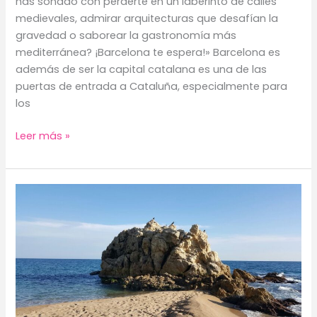
has soñado con perderte en un laberinto de calles
medievales, admirar arquitecturas que desafían la
gravedad o saborear la gastronomía más
mediterránea? ¡Barcelona te espera!» Barcelona es
además de ser la capital catalana es una de las
puertas de entrada a Cataluña, especialmente para
los
«Barcelona:
Leer más »
Una
Guía
Completa
para
Enamorarse
de
la
Ciudad
Condal»