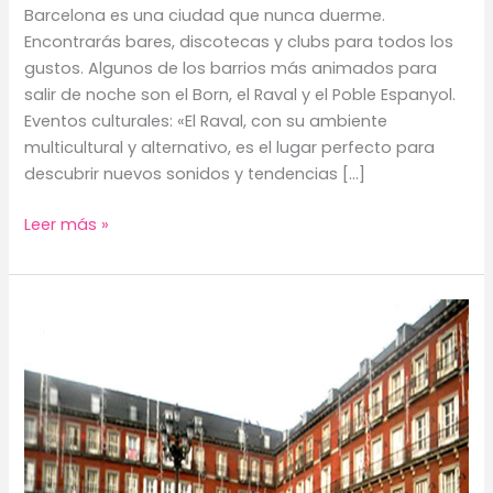
Barcelona es una ciudad que nunca duerme.
Encontrarás bares, discotecas y clubs para todos los
gustos. Algunos de los barrios más animados para
salir de noche son el Born, el Raval y el Poble Espanyol.
Eventos culturales: «El Raval, con su ambiente
multicultural y alternativo, es el lugar perfecto para
descubrir nuevos sonidos y tendencias […]
Barcelona
Leer más »
,vida
nocturna
de
la
ciudad
Condal