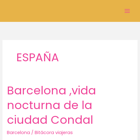
Ir
al
Mai
contenido
Men
ESPAÑA
Barcelona ,vida
nocturna de la
ciudad Condal
Barcelona
/
Bitácora viajeras