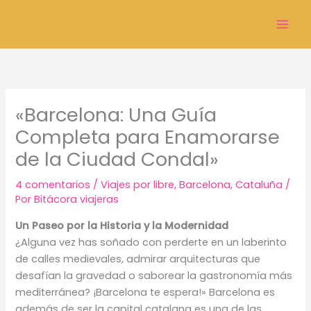
Ir
al
Mai
contenido
Men
«Barcelona: Una Guía
Completa para Enamorarse
de la Ciudad Condal»
4 comentarios
/
Viajes por libre
,
Barcelona
,
Cataluña
/
Por
Bitácora viajeras
Un Paseo por la Historia y la Modernidad
¿Alguna vez has soñado con perderte en un laberinto
de calles medievales, admirar arquitecturas que
desafían la gravedad o saborear la gastronomía más
mediterránea? ¡Barcelona te espera!» Barcelona es
además de ser la capital catalana es una de las