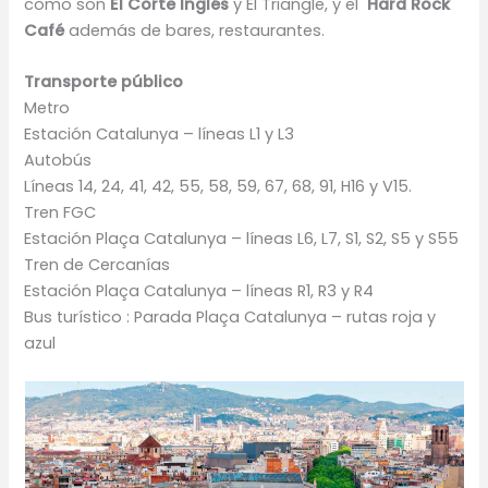
como son
El Corte Inglés
y El Triangle, y el
Hard Rock
Café
además de bares, restaurantes.
Transporte público
Metro
Estación Catalunya – líneas L1 y L3
Autobús
Líneas 14, 24, 41, 42, 55, 58, 59, 67, 68, 91, H16 y V15.
Tren FGC
Estación Plaça Catalunya – líneas L6, L7, S1, S2, S5 y S55
Tren de Cercanías
Estación Plaça Catalunya – líneas R1, R3 y R4
Bus turístico : Parada Plaça Catalunya – rutas roja y
azul