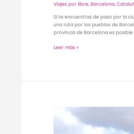
Viajes por libre
,
Barcelona
,
Catalu
Si te encuentras de paso por la c
una ruta por los pueblos de Barce
provincia de Barcelona es posibl
Pueblos
Leer más »
encantadores
cerca
de
Barcelona
que
debes
visitar