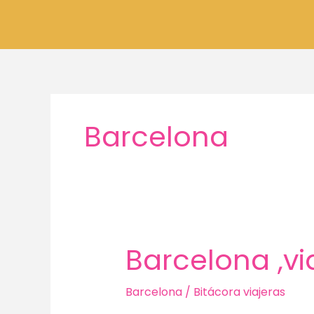
Ir
al
contenido
Barcelona
Barcelona ,v
Barcelona
/
Bitácora viajeras