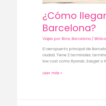
¿Cómo llegar
Barcelona?
Viajes por libre
,
Barcelona
/
Bitáco
El aeropuerto principal de Barcelo
ciudad. Tiene 2 terminales: termin
low cost como Ryanair, Easyjet o 
¿Cómo
Leer más »
llegar
del
Aeropuerto
al
centro