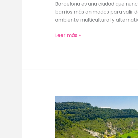
Barcelona es una ciudad que nunca
barrios más animados para salir de 
ambiente multicultural y alternati
Barcelona
Leer más »
,vida
nocturna
de
la
ciudad
Condal