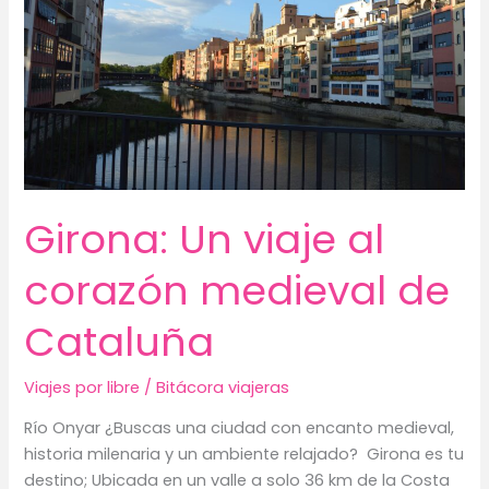
y
sabor
mediterráneo!
Girona: Un viaje al
corazón medieval de
Cataluña
Viajes por libre
/
Bitácora viajeras
Río Onyar ¿Buscas una ciudad con encanto medieval,
historia milenaria y un ambiente relajado? Girona es tu
destino; Ubicada en un valle a solo 36 km de la Costa