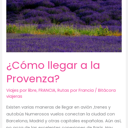
¿Cómo llegar a la
Provenza?
Viajes por libre
,
FRANCIA
,
Rutas por Francia
/
Bitácora
viajeras
Existen varias maneras de llegar en avión ,trenes y
autobús Numerosos vuelos conectan la ciudad con
Barcelona, Madrid y otras capitales españolas. Aún así,
no goza de las excelentes conexiones de París. Hay