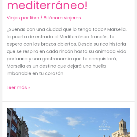
mediterráneo!
Viajes por libre
/
Bitácora viajeras
¿Sueñas con una ciudad que lo tenga todo? Marsella,
la puerta de entrada al Mediterráneo francés, te
espera con los brazos abiertos. Desde su rica historia
que se respira en cada rincón hasta su animada vida
portuaria y una gastronomía que te conquistará,
Marsella es un destino que dejará una huella
imborrable en tu corazón
Marsella:
Leer más »
¡Descubre
un
crisol
de
historia,
cultura