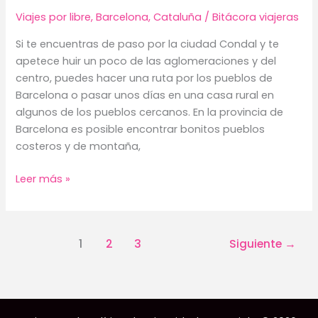
Viajes por libre
,
Barcelona
,
Cataluña
/
Bitácora viajeras
Si te encuentras de paso por la ciudad Condal y te
apetece huir un poco de las aglomeraciones y del
centro, puedes hacer una ruta por los pueblos de
Barcelona o pasar unos días en una casa rural en
algunos de los pueblos cercanos. En la provincia de
Barcelona es posible encontrar bonitos pueblos
costeros y de montaña,
Pueblos
Leer más »
encantadores
cerca
de
1
2
3
Siguiente
→
Barcelona
que
debes
visitar