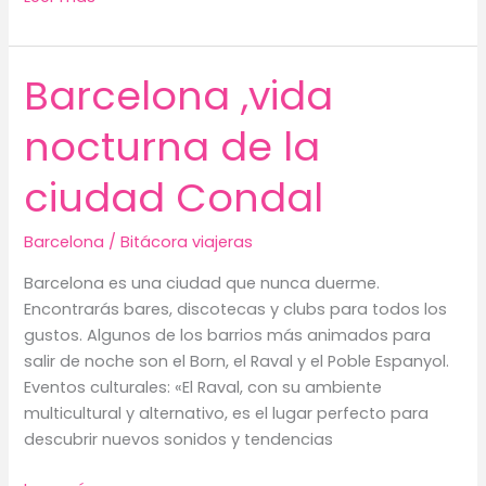
te
Enamora:
Un
Barcelona ,vida
Viaje
Mágico
nocturna de la
por
la
ciudad Condal
Perla
del
Barcelona
/
Bitácora viajeras
Danubio!
Barcelona es una ciudad que nunca duerme.
Encontrarás bares, discotecas y clubs para todos los
gustos. Algunos de los barrios más animados para
salir de noche son el Born, el Raval y el Poble Espanyol.
Eventos culturales: «El Raval, con su ambiente
multicultural y alternativo, es el lugar perfecto para
descubrir nuevos sonidos y tendencias