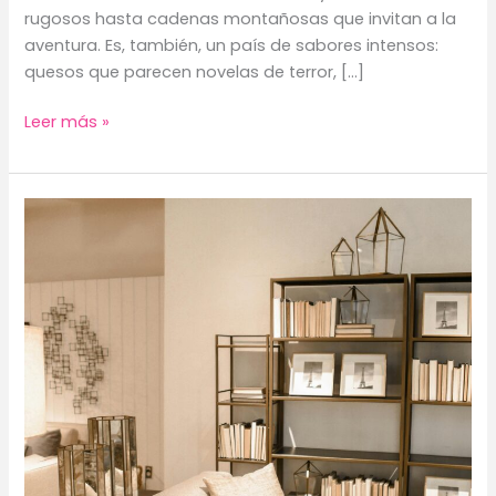
rugosos hasta cadenas montañosas que invitan a la
aventura. Es, también, un país de sabores intensos:
quesos que parecen novelas de terror, […]
/guia-
Leer más »
viaje-
francia