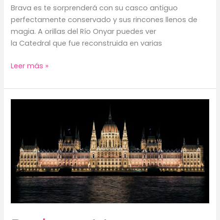
Brava es te sorprenderá con su casco antiguo
perfectamente conservado y sus rincones llenos de
magia. A orillas del Río Onyar puedes ver
la Catedral que fue reconstruida en varias
Girona:
Leer más »
Un
viaje
al
corazón
medieval
de
Cataluña