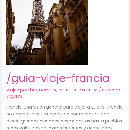
/guia-viaje-francia
Viajes por libre
,
FRANCIA
,
VIAJES POR EUROPA
/
Bitácora
viajeras
Francia, una visión general para viajar a tu aire.: Francia
no es solo París. Es un país de contrastes que va
desde grandes ciudades cosmopolitas hasta pueblos
medievales, desde costas brillantes y acantilados