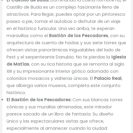
El Castillo de Buda:
Dominando la colina homónima, el
Castillo de Buda es un complejo fascinante lleno de
atractivos. Para llegar, puedes optar por un pintoresco
paseo a pie, tomar el autobús o disfrutar de un viaje
en el histórico funicular. Una vez arriba, te esperan
maravillas como el
Bastión de los Pescadores
, con su
arquitectura de cuento de hadas y sus siete torres que
ofrecen vistas panorámicas inigualables del lado de
Pest y el serpenteante Danubio. No te pierdas la
Iglesia
de Matías
, con su rica historia que se remonta al siglo
XIII y su impresionante interior gótico adornado con
coloridos mosaicos y vidrieras únicas. El
Palacio Real
,
que alberga varios museos, completa este conjunto
histórico.
El Bastión de los Pescadores:
Con sus blancas torres
cónicas y sus murallas almenadas, este mirador
parece sacado de un libro de fantasía. Su diseño
único y las espectaculares vistas que ofrece,
especialmente al amanecer cuando la ciudad