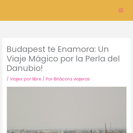
Ir
al
Mai
contenido
Men
Budapest te Enamora: Un
Viaje Mágico por la Perla del
Danubio!
/
Viajes por libre
/ Por
Bitácora viajeras