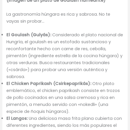
(Imagen de un plato de Goulash humeante)
La gastronomía húngara es rica y sabrosa. No te
vayas sin probar…
El Goulash (Gulyás):
Considerado el plato nacional de
Hungría, el goulash es un estofado sustancioso y
reconfortante hecho con carne de res, cebolla,
pimentón (ingrediente estrella de la cocina húngara) y
otras verduras. Busca restaurantes tradicionales
(«csárda») para probar una versión auténtica y
sabrosa.
El Chicken Paprikash (Csirkepaprikás):
Otro plato
emblemático, el chicken paprikash consiste en trozos
de pollo cocinados en una salsa cremosa y rica en
pimentón, a menudo servido con «nokedli» (una
especie de ñoquis húngaros).
El Langos:
Una deliciosa masa frita plana cubierta con
diferentes ingredientes, siendo los más populares el