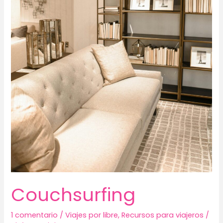
Couchsurfing
1 comentario
/
Viajes por libre
,
Recursos para viajeros
/