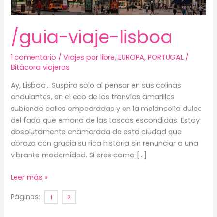
/guia-viaje-lisboa
1 comentario
/
Viajes por libre
,
EUROPA
,
PORTUGAL
/
Bitácora viajeras
Ay, Lisboa… Suspiro solo al pensar en sus colinas
ondulantes, en el eco de los tranvías amarillos
subiendo calles empedradas y en la melancolía dulce
del fado que emana de las tascas escondidas. Estoy
absolutamente enamorada de esta ciudad que
abraza con gracia su rica historia sin renunciar a una
vibrante modernidad. Si eres como […]
/guia-
Leer más »
viaje-
Páginas:
1
2
lisboa